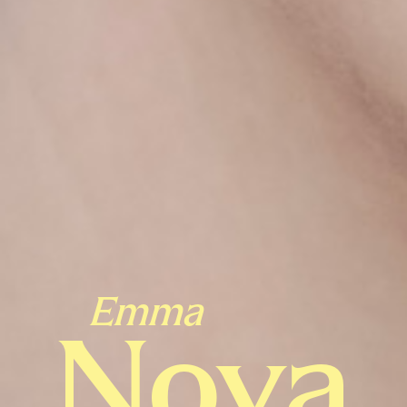
Emma
Nova